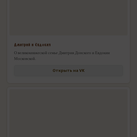
Дмитрий и Евдокия
О великокняжеской семье Дмитрия Донского и Евдокии
Московской.
Открыть на VK