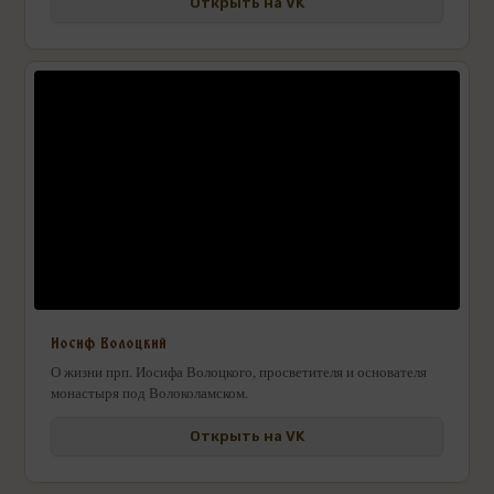
Открыть на VK
Иосиф Волоцкий
О жизни прп. Иосифа Волоцкого, просветителя и основателя
монастыря под Волоколамском.
Открыть на VK